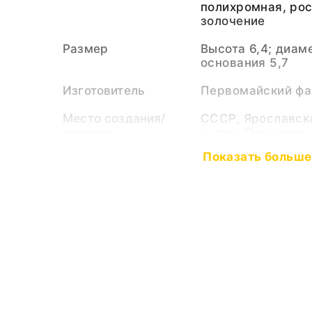
полихромная, рос
золочение
Размер
Высота 6,4; диам
основания 5,7
Изготовитель
Первомайский фа
Место создания/
СССР, Ярославска
находки
н, пос. Песочное
Показать больше
Тематические
Советское искус
рубрики
Первомайский фа
Тип предмета
Посуда столовая
Коллекция
Фарфор, керамика
Музейный номер
РБМ-24818
Показать меньш