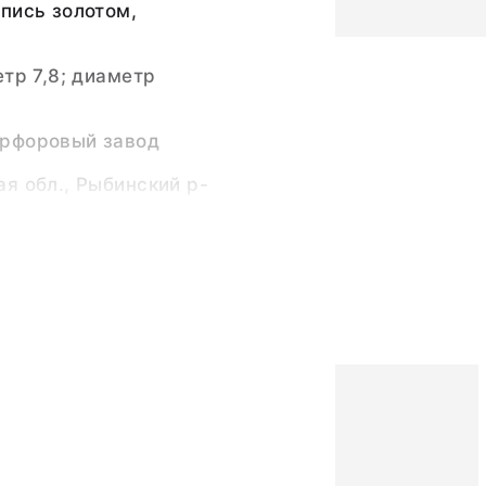
пись золотом,
етр 7,8; диаметр
рфоровый завод
я обл., Рыбинский р-
ство
рфоровый завод
, стекло
е