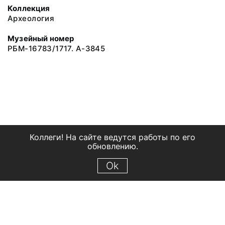
Коллекция
Археология
Музейный номер
РБМ-16783/1717. А-3845
Коллеги! На сайте ведутся работы по его
обновлению.
Ok
© 2018 Рыбинский государственный историко-архитектурный и
художественный музей-заповедник
Все права защищены.
Условия использования материалов сайта