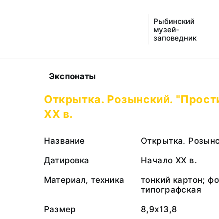
Рыбинский
музей-
заповедник
Экспонаты
Открытка. Розынский. "Прост
XX в.
Название
Открытка. Розынс
Датировка
Начало XX в.
Материал, техника
тонкий картон; ф
типографская
Размер
8,9х13,8