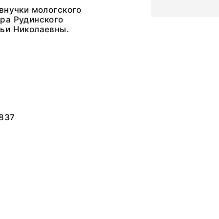
внучки мологского
ра Рудинского
ьи Николаевны.
837